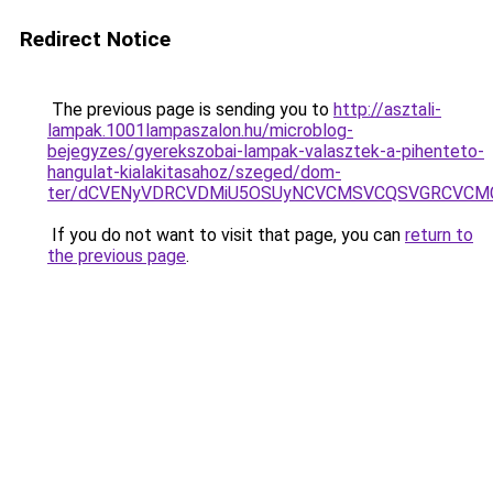
Redirect Notice
The previous page is sending you to
http://asztali-
lampak.1001lampaszalon.hu/microblog-
bejegyzes/gyerekszobai-lampak-valasztek-a-pihenteto-
hangulat-kialakitasahoz/szeged/dom-
ter/dCVENyVDRCVDMiU5OSUyNCVCMSVCQSVGRCVCMC
If you do not want to visit that page, you can
return to
the previous page
.