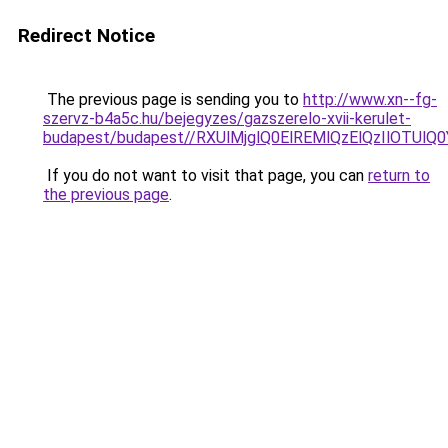
Redirect Notice
The previous page is sending you to
http://www.xn--fg-
szervz-b4a5c.hu/bejegyzes/gazszerelo-xvii-kerulet-
budapest/budapest//RXUlMjglQ0ElREMlQzElQzIlO
If you do not want to visit that page, you can
return to
the previous page
.